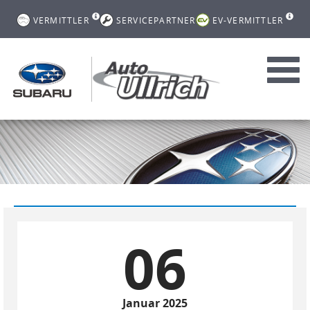
VERMITTLER
SERVICEPARTNER
EV-VERMITTLER
Toggl
navig
06
Januar 2025