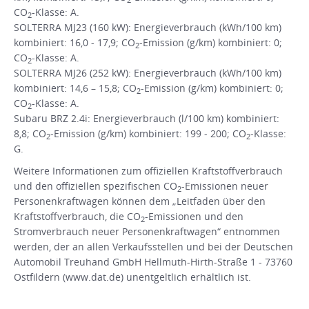
CO
-Klasse: A.
2
SOLTERRA MJ23 (160 kW): Energieverbrauch (kWh/100 km)
kombiniert: 16,0 - 17,9; CO
-Emission (g/km) kombiniert: 0;
2
CO
-Klasse: A.
2
SOLTERRA MJ26 (252 kW): Energieverbrauch (kWh/100 km)
kombiniert: 14,6 – 15,8; CO
-Emission (g/km) kombiniert: 0;
2
CO
-Klasse: A.
2
Subaru BRZ 2.4i: Energieverbrauch (l/100 km) kombiniert:
8,8; CO
-Emission (g/km) kombiniert: 199 - 200; CO
-Klasse:
2
2
G.
Weitere Informationen zum offiziellen Kraftstoffverbrauch
und den offiziellen spezifischen CO
-Emissionen neuer
2
Personenkraftwagen können dem „Leitfaden über den
Kraftstoffverbrauch, die CO
-Emissionen und den
2
Stromverbrauch neuer Personenkraftwagen“ entnommen
werden, der an allen Verkaufsstellen und bei der Deutschen
Automobil Treuhand GmbH Hellmuth-Hirth-Straße 1 - 73760
Ostfildern (www.dat.de) unentgeltlich erhältlich ist.