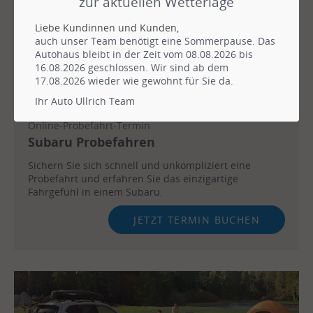
zur aktuellen Wetterlage
Liebe Kundinnen und Kunden,
auch unser Team benötigt eine Sommerpause. Das
Autohaus bleibt in der Zeit vom 08.08.2026 bis
16.08.2026 geschlossen. Wir sind ab dem
17.08.2026 wieder wie gewohnt für Sie da.
Ihr Auto Ullrich Team
Online-Probefahrt-Termin
Subaru Probefahren
Sichern Sie sich schnell und unkompliziert eine
Probefahrt und erfahren Sie das einzigartige
Fahrgefühl in einem Subaru.
JETZT TERMIN BUCHEN