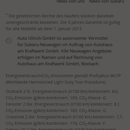
News von uns
News von Subaru
*
Die gesetzlichen Rechte des Käufers bleiben daneben
uneingeschränkt bestehen. Die 5-Jahres-Garantie ist gültig
für alle Modelle ab dem 1. Januar 2013.
Auto Ullrich GmbH ist autorisierter Vermittler
für Subaru-Neuwagen im Auftrag von Autohaus
am Kraftwerk GmbH. Alle Neuwagen-Angebote
erfolgen im Namen und auf Rechnung von
Autohaus am Kraftwerk GmbH, Bexbach.
Energieverbrauch/CO
-Emissionen gemäß Prüfzyklus WLTP
2
(Worldwide Harmonized Light Duty Test Procedure)
Outback 2.5i: Energieverbrauch (l/100 km) kombiniert: 8,6;
CO
-Emission (g/km) kombiniert: 193; CO
-Klasse: G.
2
2
Forester 2.0ie: Energieverbrauch (l/100 km) kombiniert: 8,1;
CO
-Emission (g/km) kombiniert: 183; CO
-Klasse: G.
2
2
Crosstrek 2.0ie: Energieverbrauch (l/100 km) kombiniert: 7,7;
CO
-Emission (g/km) kombiniert: 174; CO
-Klasse: F.
2
2
Subaru XV 2.0ie: Energieverbrauch (l/100 km) kombiniert: