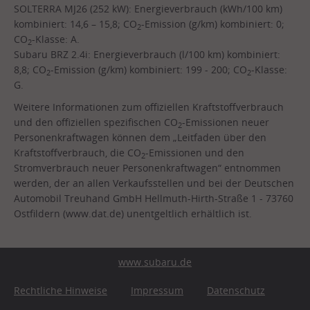
SOLTERRA MJ26 (252 kW): Energieverbrauch (kWh/100 km)
kombiniert: 14,6 – 15,8; CO
-Emission (g/km) kombiniert: 0;
2
CO
-Klasse: A.
2
Subaru BRZ 2.4i: Energieverbrauch (l/100 km) kombiniert:
8,8; CO
-Emission (g/km) kombiniert: 199 - 200; CO
-Klasse:
2
2
G.
Weitere Informationen zum offiziellen Kraftstoffverbrauch
und den offiziellen spezifischen CO
-Emissionen neuer
2
Personenkraftwagen können dem „Leitfaden über den
Kraftstoffverbrauch, die CO
-Emissionen und den
2
Stromverbrauch neuer Personenkraftwagen“ entnommen
werden, der an allen Verkaufsstellen und bei der Deutschen
Automobil Treuhand GmbH Hellmuth-Hirth-Straße 1 - 73760
Ostfildern (www.dat.de) unentgeltlich erhältlich ist.
www.subaru.de
Rechtliche Hinweise
Impressum
Datenschutz