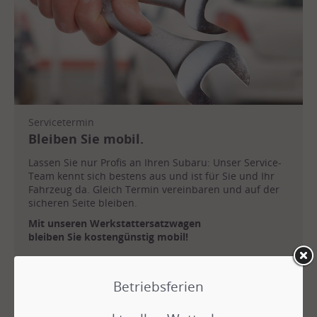
Servicetermin
Bleiben Sie mobil.
Lassen Sie nur Profis an Ihren Subaru: Unser Service-
Team kennt sich bestens aus und ist für Sie und Ihr
Fahrzeug da. Gleich Termin vereinbaren und auf der
sicheren Seite bleiben.
Mit unseren Werkstattersatzwagen
bleiben Sie kostengünstig mobil!
Betriebsferien